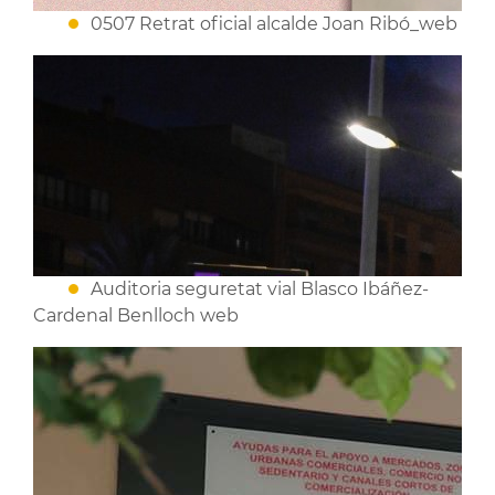
0507 Retrat oficial alcalde Joan Ribó_web
Auditoria seguretat vial Blasco Ibáñez-
Cardenal Benlloch web