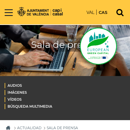
VAL
CAS
Sala de prensa
AUDIOS
IMÁGENES
VÍDEOS
BÚSQUEDA MULTIMEDIA
ACTUALIDAD
SALA DE PRENSA