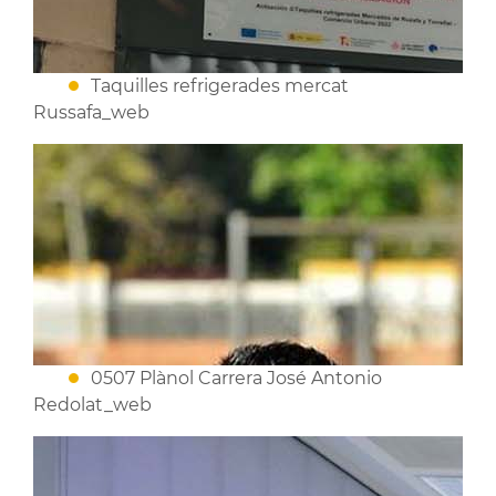
Taquilles refrigerades mercat
Russafa_web
0507 Plànol Carrera José Antonio
Redolat_web