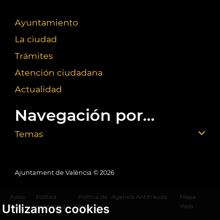
Ayuntamiento
La ciudad
Trámites
Atención ciudadana
Actualidad
Navegación por...
Temas
Ajuntament de València ©
2026
Aviso
Política
Política de
Agencia Antifraude
Mapa
Utilizamos cookies
legal
privacidad
cookies
Web