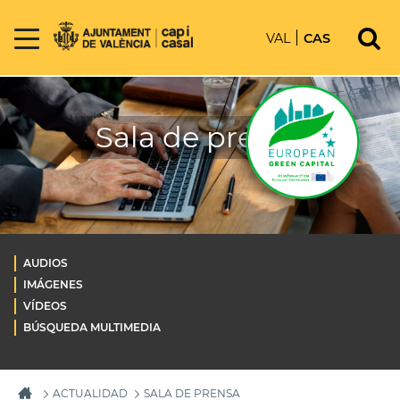
VAL
CAS
Sala de prensa
AUDIOS
IMÁGENES
VÍDEOS
BÚSQUEDA MULTIMEDIA
ACTUALIDAD
SALA DE PRENSA