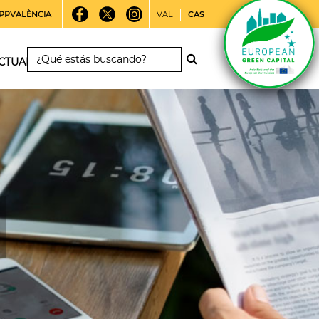
PPVALÈNCIA
VAL
CAS
CTUALIDAD