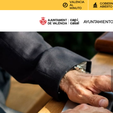
VALENCIA
GOBIER
AL
ABIERTO
MINUTO
AYUNTAMIENT