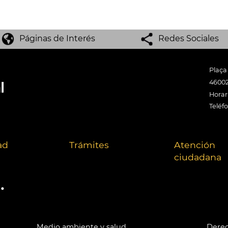
Páginas de Interés
Redes Sociales
Plaça
46002
Horari
Teléf
ad
Trámites
Atención
ciudadana
.
Medio ambiente y salud
Derec