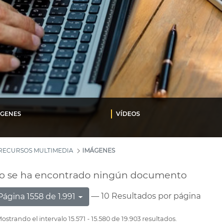
ÁGENES
VÍDEOS
RECURSOS MULTIMEDIA
IMÁGENES
o se ha encontrado ningún documento
— 10 Resultados por página
Página 1558 de 1.991
ostrando el intervalo 15.571 - 15.580 de 19.903 resultados.