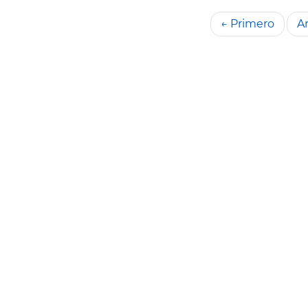
← Primero
An