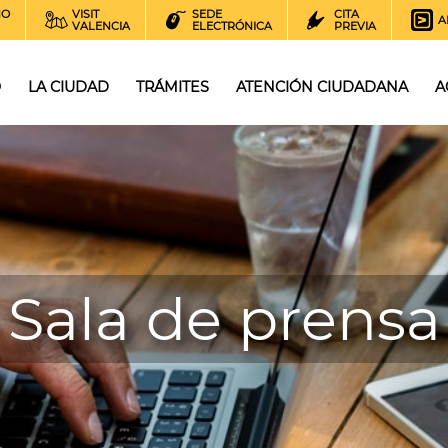
NO
VISIT
SEDE
CITA
A
VALENCIA
ELECTRÓNICA
PREVIA
O
LA CIUDAD
TRÁMITES
ATENCIÓN CIUDADANA
A
Sala de prensa