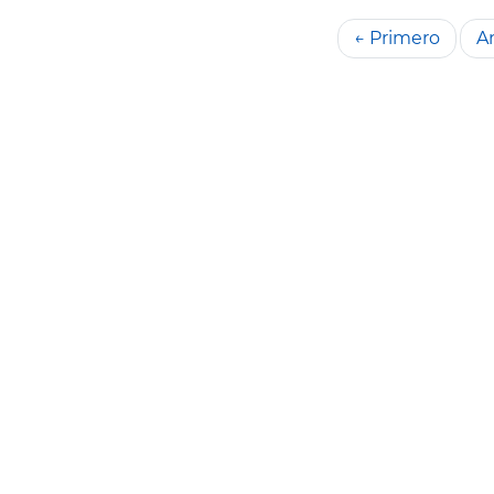
← Primero
An