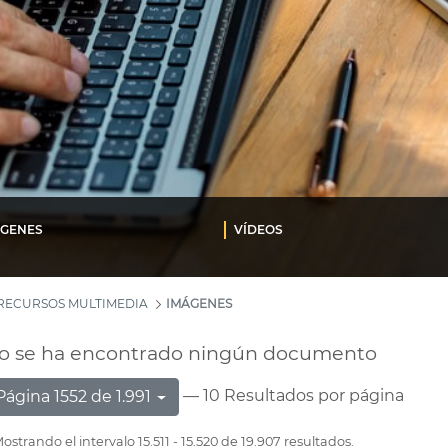
ÁGENES
VÍDEOS
RECURSOS MULTIMEDIA
IMÁGENES
o se ha encontrado ningún documento
— 10 Resultados por página
Página 1552 de 1.991
ostrando el intervalo 15.511 - 15.520 de 19.907 resultados.