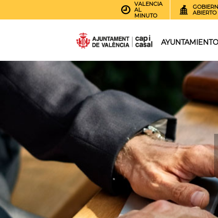
VALENCIA
GOBIER
AL
ABIERTO
MINUTO
AYUNTAMIENT