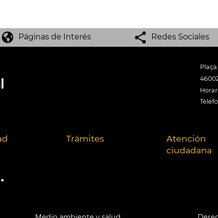
Páginas de Interés
Redes Sociales
Plaça
46002
Horari
Teléf
ad
Trámites
Atención
ciudadana
.
Medio ambiente y salud
Derec