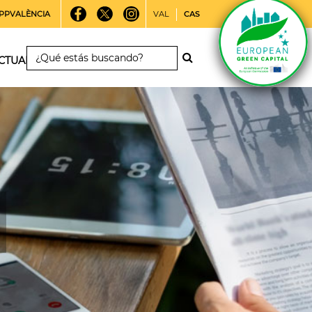
PPVALÈNCIA
VAL
CAS
CTUALIDAD