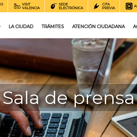
NO
VISIT
SEDE
CITA
A
VALENCIA
ELECTRÓNICA
PREVIA
O
LA CIUDAD
TRÁMITES
ATENCIÓN CIUDADANA
A
Sala de prensa