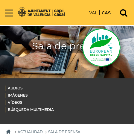
VAL
CAS
Sala de prensa
AUDIOS
IMÁGENES
VÍDEOS
BÚSQUEDA MULTIMEDIA
ACTUALIDAD
SALA DE PRENSA