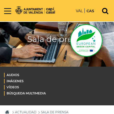
VAL
CAS
Sala de prensa
AUDIOS
IMÁGENES
VÍDEOS
BÚSQUEDA MULTIMEDIA
ACTUALIDAD
SALA DE PRENSA