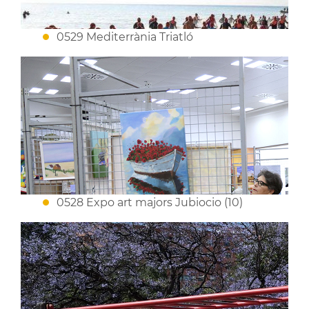
0529 Mediterrània Triatló
0528 Expo art majors Jubiocio (10)