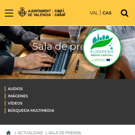
VAL
CAS
Sala de prensa
AUDIOS
IMÁGENES
VÍDEOS
BÚSQUEDA MULTIMEDIA
ACTUALIDAD
SALA DE PRENSA