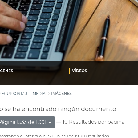
ÁGENES
VÍDEOS
RECURSOS MULTIMEDIA
IMÁGENES
o se ha encontrado ningún documento
— 10 Resultados por página
Página 1533 de 1.991
ostrando el intervalo 15.321 - 15.330 de 19.909 resultados.