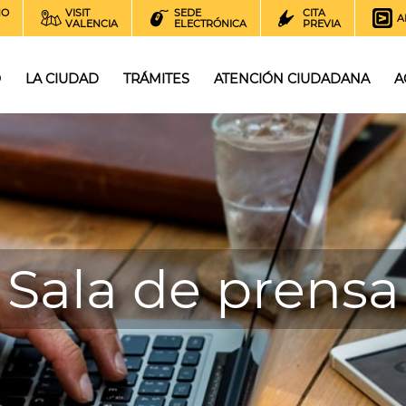
NO
VISIT
SEDE
CITA
A
VALENCIA
ELECTRÓNICA
PREVIA
O
LA CIUDAD
TRÁMITES
ATENCIÓN CIUDADANA
A
Sala de prensa