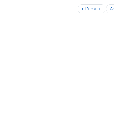
← Primero
An