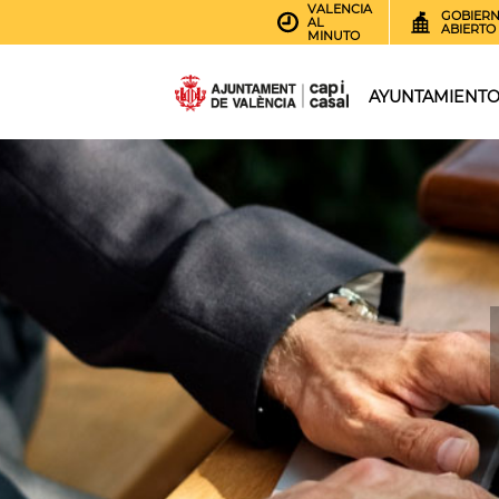
VALENCIA
GOBIER
AL
ABIERTO
MINUTO
AYUNTAMIENT