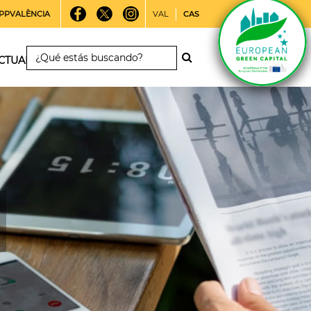
PPVALÈNCIA
VAL
CAS
CTUALIDAD