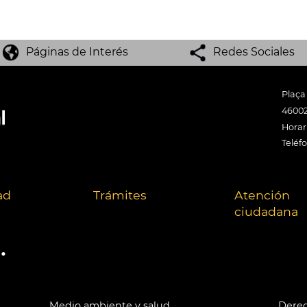
Páginas de Interés
Redes Sociales
Plaça
46002
Horari
Teléf
ad
Trámites
Atención
ciudadana
.
Medio ambiente y salud
Derec