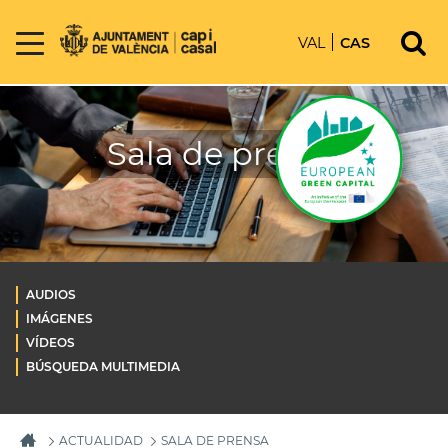
VAL
CAS
Sala de prensa
AUDIOS
IMÁGENES
VÍDEOS
BÚSQUEDA MULTIMEDIA
ACTUALIDAD
SALA DE PRENSA