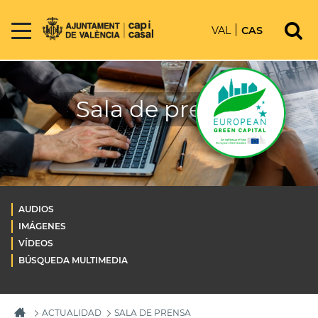
VAL
CAS
Sala de prensa
AUDIOS
IMÁGENES
VÍDEOS
BÚSQUEDA MULTIMEDIA
ACTUALIDAD
SALA DE PRENSA