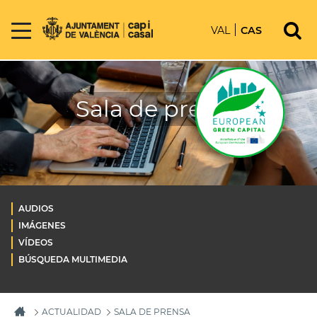
VAL
CAS
Sala de prensa
AUDIOS
IMÁGENES
VÍDEOS
BÚSQUEDA MULTIMEDIA
ACTUALIDAD
SALA DE PRENSA