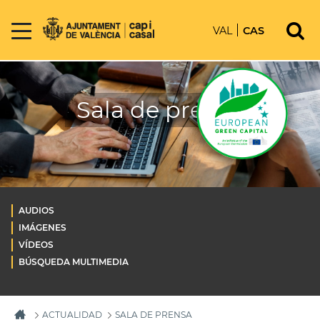
VAL
CAS
Sala de prensa
AUDIOS
IMÁGENES
VÍDEOS
BÚSQUEDA MULTIMEDIA
ACTUALIDAD
SALA DE PRENSA