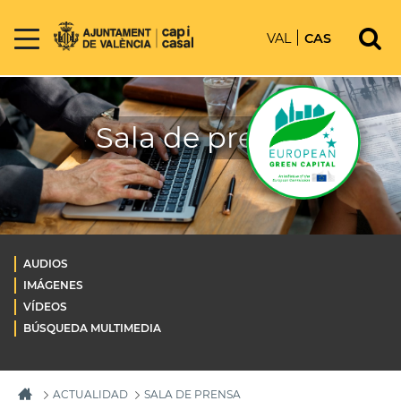
VAL
CAS
Sala de prensa
AUDIOS
IMÁGENES
VÍDEOS
BÚSQUEDA MULTIMEDIA
ACTUALIDAD
SALA DE PRENSA