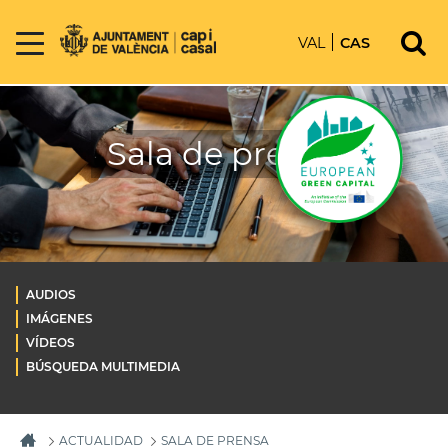
VAL
CAS
Sala de prensa
AUDIOS
IMÁGENES
VÍDEOS
BÚSQUEDA MULTIMEDIA
ACTUALIDAD
SALA DE PRENSA