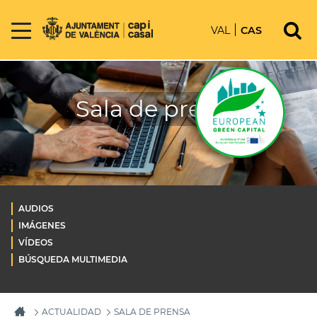
VAL
CAS
Sala de prensa
AUDIOS
IMÁGENES
VÍDEOS
BÚSQUEDA MULTIMEDIA
ACTUALIDAD
SALA DE PRENSA