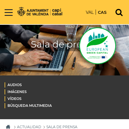
VAL
CAS
Sala de prensa
AUDIOS
IMÁGENES
VÍDEOS
BÚSQUEDA MULTIMEDIA
ACTUALIDAD
SALA DE PRENSA