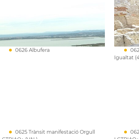
0626 Albufera
062
Igualtat (
0625 Trànsit manifestació Orgull
062