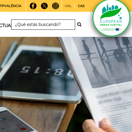
PPVALÈNCIA
VAL
CAS
CTUALIDAD