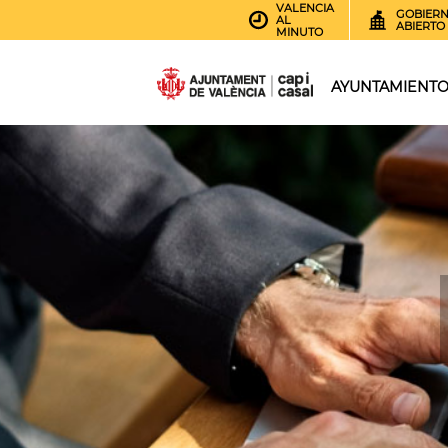
VALENCIA
GOBIER
AL
ABIERTO
MINUTO
AYUNTAMIENT