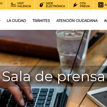
NO
VISIT
SEDE
CITA
A
VALENCIA
ELECTRÓNICA
PREVIA
O
LA CIUDAD
TRÁMITES
ATENCIÓN CIUDADANA
A
Sala de prensa