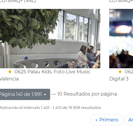
LGTBIAQ+ (VAL)
LGTBIAQ+
0625 Palau Kids. Foto Live Music
062
Valencia
Digital 3
— 10 Resultados por página
Página 141 de 1.991
ostrando el intervalo 1.401 - 1.410 de 19.909 resultados.
← Primero
An