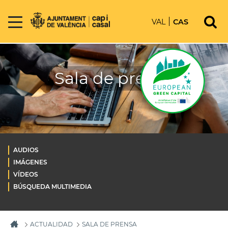
VAL
CAS
Sala de prensa
AUDIOS
IMÁGENES
VÍDEOS
BÚSQUEDA MULTIMEDIA
ACTUALIDAD
SALA DE PRENSA