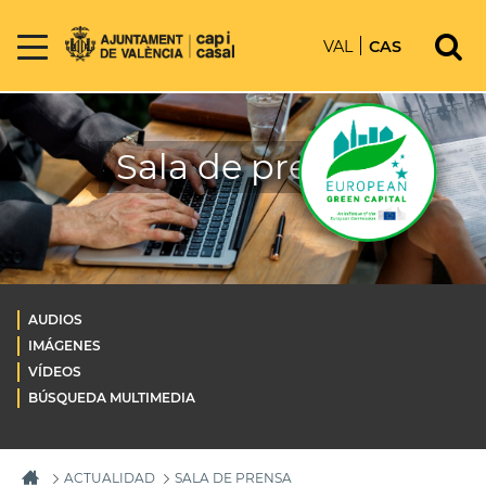
VAL
CAS
Sala de prensa
AUDIOS
IMÁGENES
VÍDEOS
BÚSQUEDA MULTIMEDIA
ACTUALIDAD
SALA DE PRENSA