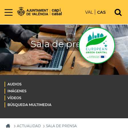
VAL
CAS
Sala de prensa
AUDIOS
IMÁGENES
VÍDEOS
BÚSQUEDA MULTIMEDIA
ACTUALIDAD
SALA DE PRENSA