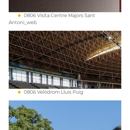
0806 Visita Centre Majors Sant
Antoni_web
0806 Velòdrom Lluis Puig