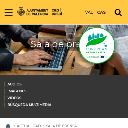
VAL
CAS
Sala de prensa
AUDIOS
IMÁGENES
VÍDEOS
BÚSQUEDA MULTIMEDIA
ACTUALIDAD
SALA DE PRENSA