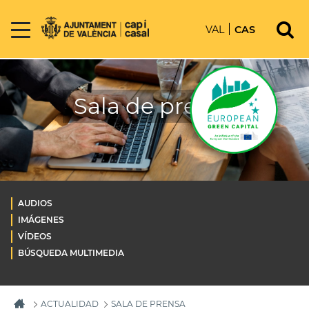
VAL
CAS
Sala de prensa
AUDIOS
IMÁGENES
VÍDEOS
BÚSQUEDA MULTIMEDIA
ACTUALIDAD
SALA DE PRENSA