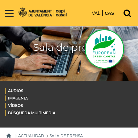
VAL
CAS
Sala de prensa
AUDIOS
IMÁGENES
VÍDEOS
BÚSQUEDA MULTIMEDIA
ACTUALIDAD
SALA DE PRENSA