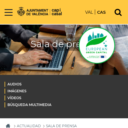
VAL
CAS
Sala de prensa
AUDIOS
IMÁGENES
VÍDEOS
BÚSQUEDA MULTIMEDIA
ACTUALIDAD
SALA DE PRENSA