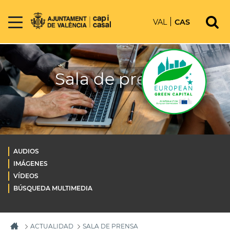
VAL
CAS
Sala de prensa
AUDIOS
IMÁGENES
VÍDEOS
BÚSQUEDA MULTIMEDIA
ACTUALIDAD
SALA DE PRENSA