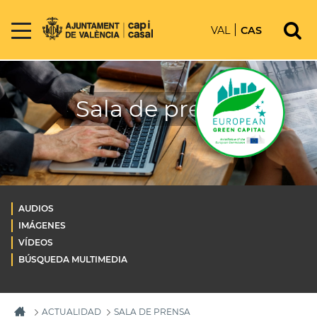
VAL
CAS
Sala de prensa
AUDIOS
IMÁGENES
VÍDEOS
BÚSQUEDA MULTIMEDIA
ACTUALIDAD
SALA DE PRENSA