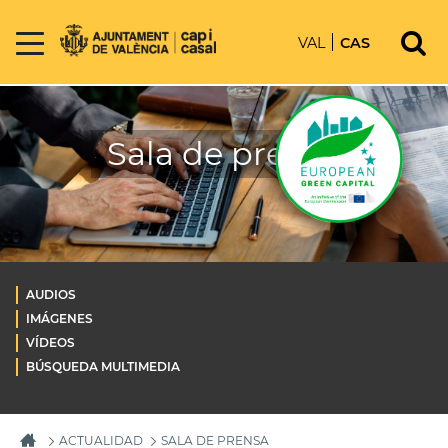
VAL
CAS
Sala de prensa
AUDIOS
IMÁGENES
VÍDEOS
BÚSQUEDA MULTIMEDIA
ACTUALIDAD
SALA DE PRENSA