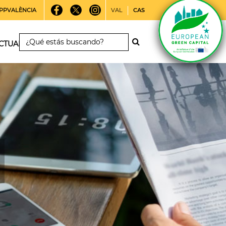
PPVALÈNCIA
VAL
CAS
CTUALIDAD