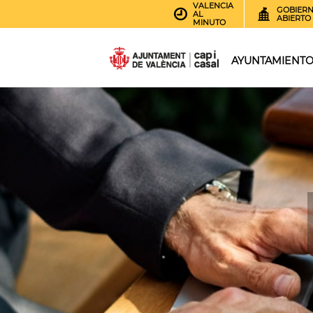
VALENCIA
GOBIER
AL
ABIERTO
MINUTO
AYUNTAMIENT