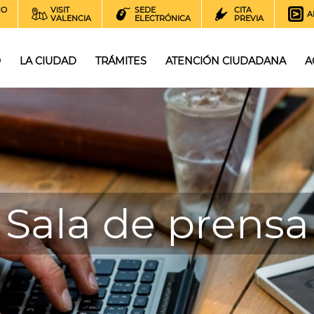
NO
VISIT
SEDE
CITA
A
VALENCIA
ELECTRÓNICA
PREVIA
O
LA CIUDAD
TRÁMITES
ATENCIÓN CIUDADANA
A
Sala de prensa