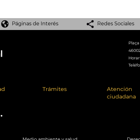
Páginas de Interés
Redes Sociales
Plaça
46002
Horari
Teléf
ad
Trámites
Atención
ciudadana
.
Medio ambiente y salud
Derec