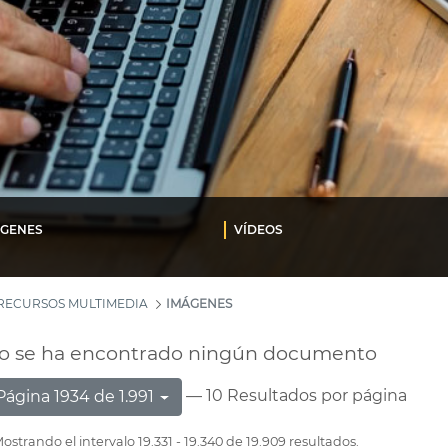
ÁGENES
VÍDEOS
RECURSOS MULTIMEDIA
IMÁGENES
o se ha encontrado ningún documento
— 10 Resultados por página
Página 1934 de 1.991
ostrando el intervalo 19.331 - 19.340 de 19.909 resultados.