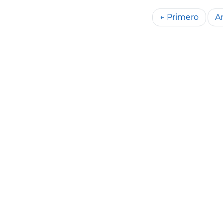
← Primero
An