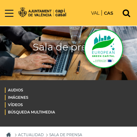
VAL
CAS
Sala de prensa
AUDIOS
IMÁGENES
VÍDEOS
BÚSQUEDA MULTIMEDIA
ACTUALIDAD
SALA DE PRENSA