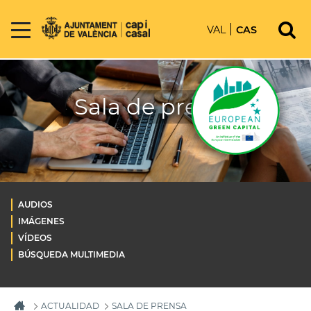
VAL
CAS
Sala de prensa
AUDIOS
IMÁGENES
VÍDEOS
BÚSQUEDA MULTIMEDIA
ACTUALIDAD
SALA DE PRENSA