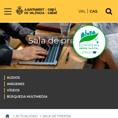
VAL
CAS
Sala de prensa
AUDIOS
IMÁGENES
VÍDEOS
BÚSQUEDA MULTIMEDIA
ACTUALIDAD
SALA DE PRENSA