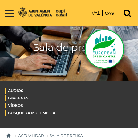
VAL
CAS
Sala de prensa
AUDIOS
IMÁGENES
VÍDEOS
BÚSQUEDA MULTIMEDIA
ACTUALIDAD
SALA DE PRENSA