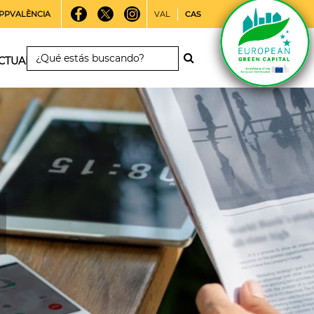
PPVALÈNCIA
VAL
CAS
CTUALIDAD