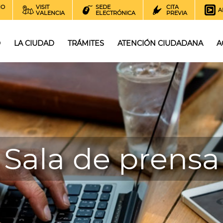
NO
VISIT
SEDE
CITA
A
VALENCIA
ELECTRÓNICA
PREVIA
O
LA CIUDAD
TRÁMITES
ATENCIÓN CIUDADANA
A
Sala de prensa