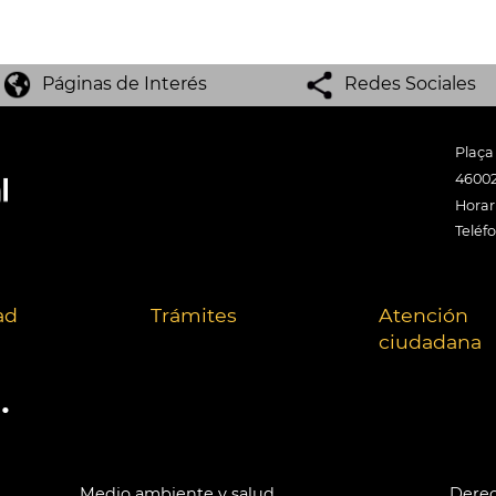
Páginas de Interés
Redes Sociales
Plaça
46002
Horari
Teléf
ad
Trámites
Atención
ciudadana
.
Medio ambiente y salud
Derec