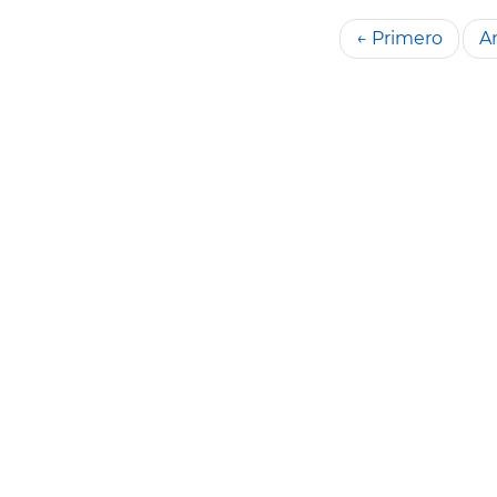
← Primero
An