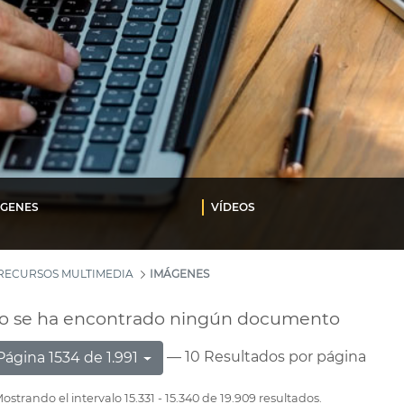
ÁGENES
VÍDEOS
RECURSOS MULTIMEDIA
IMÁGENES
o se ha encontrado ningún documento
— 10 Resultados por página
Página 1534 de 1.991
ostrando el intervalo 15.331 - 15.340 de 19.909 resultados.