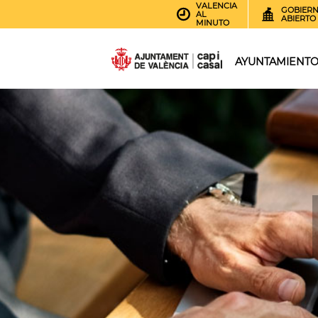
VALENCIA
GOBIER
AL
ABIERTO
MINUTO
AYUNTAMIENT