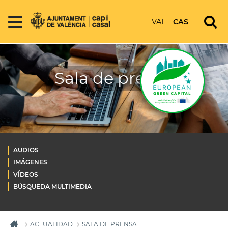
VAL
CAS
Sala de prensa
AUDIOS
IMÁGENES
VÍDEOS
BÚSQUEDA MULTIMEDIA
ACTUALIDAD
SALA DE PRENSA