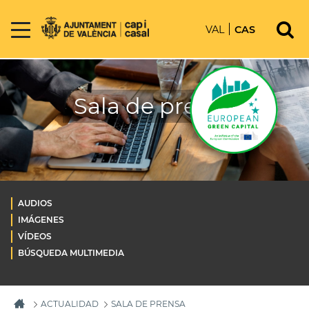
VAL
CAS
Sala de prensa
AUDIOS
IMÁGENES
VÍDEOS
BÚSQUEDA MULTIMEDIA
ACTUALIDAD
SALA DE PRENSA