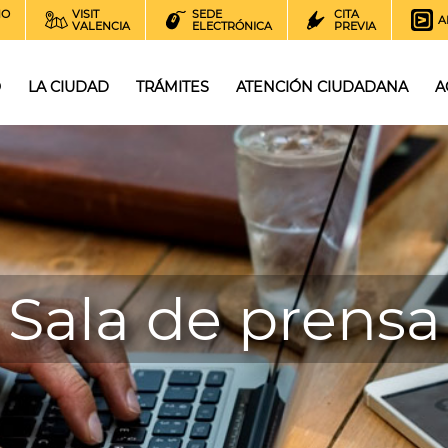
NO
VISIT
SEDE
CITA
A
VALENCIA
ELECTRÓNICA
PREVIA
O
LA CIUDAD
TRÁMITES
ATENCIÓN CIUDADANA
A
Sala de prensa