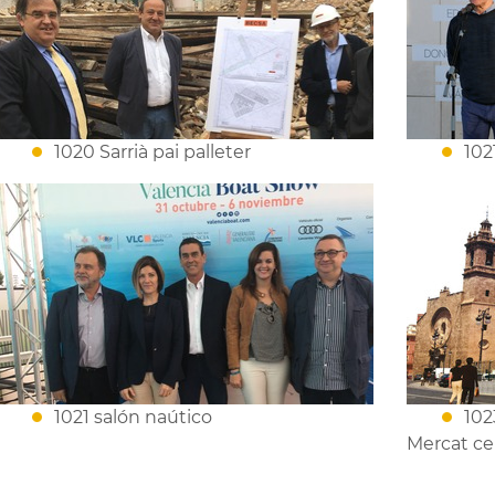
1020 Sarrià pai palleter
102
1021 salón naútico
102
Mercat ce