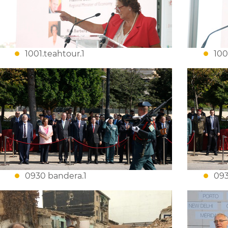
1001.teahtour.1
100
0930 bandera.1
093