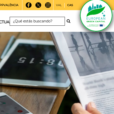
PPVALÈNCIA
VAL
CAS
CTUALIDAD