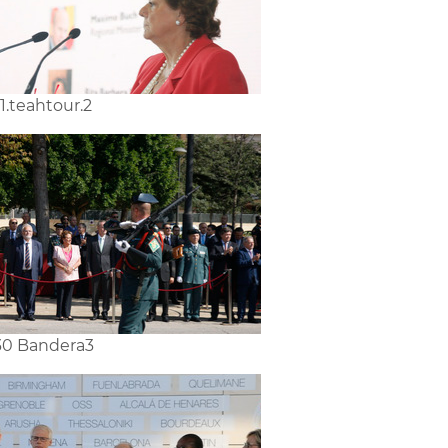
1.teahtour.2
0 Bandera3