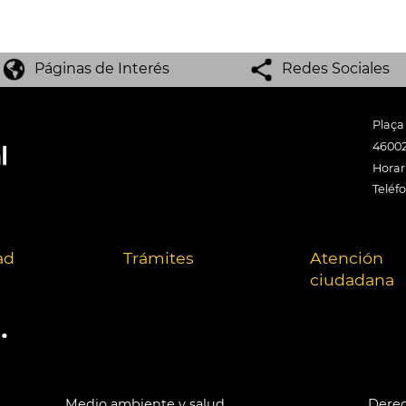
Páginas de Interés
Redes Sociales
Plaça
46002
Horari
Teléf
ad
Trámites
Atención
ciudadana
.
Medio ambiente y salud
Derec