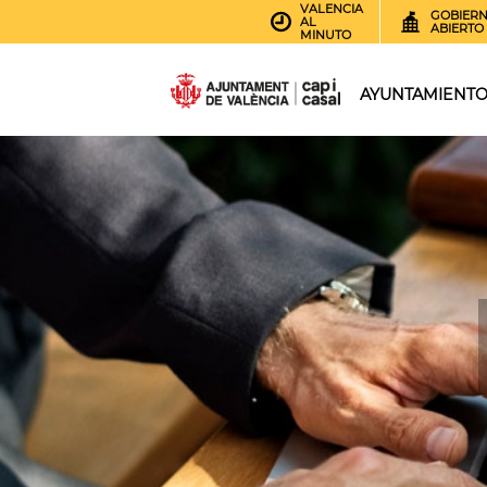
VALENCIA
GOBIER
AL
ABIERTO
MINUTO
AYUNTAMIENT