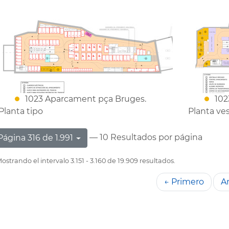
1023 Aparcament pça Bruges.
102
Planta tipo
Planta ves
— 10 Resultados por página
Página 316 de 1.991
ostrando el intervalo 3.151 - 3.160 de 19.909 resultados.
← Primero
An