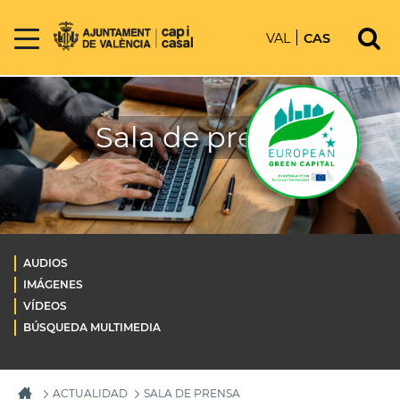
VAL
CAS
Sala de prensa
AUDIOS
IMÁGENES
VÍDEOS
BÚSQUEDA MULTIMEDIA
ACTUALIDAD
SALA DE PRENSA