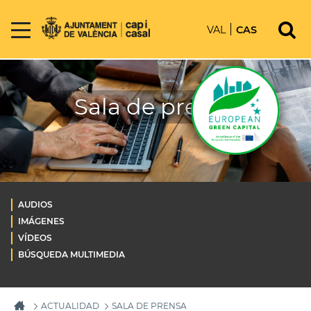
VAL
CAS
Sala de prensa
AUDIOS
IMÁGENES
VÍDEOS
BÚSQUEDA MULTIMEDIA
ACTUALIDAD
SALA DE PRENSA