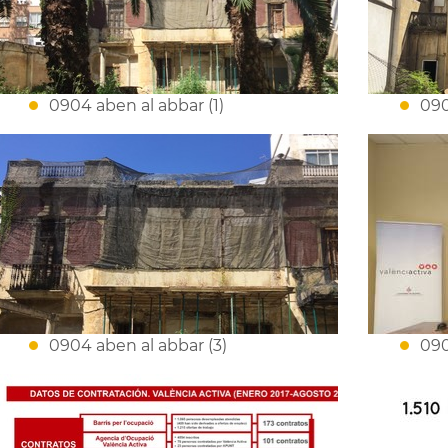
0904 aben al abbar (1)
090
0904 aben al abbar (3)
090