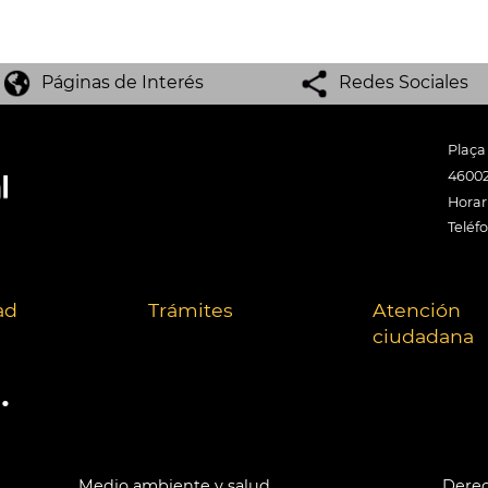
Páginas de Interés
Redes Sociales
Plaça
46002
Horari
Teléf
ad
Trámites
Atención
ciudadana
.
Medio ambiente y salud
Derec