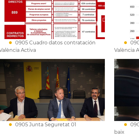
0905 Cuadro datos contratación
090
València Activa
València A
0905 Junta Seguretat 01
090
baix