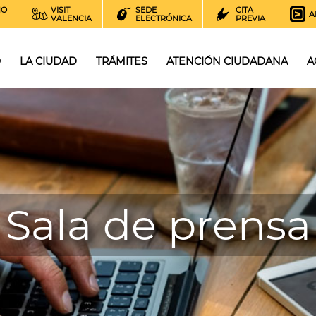
NO
VISIT
SEDE
CITA
A
VALENCIA
ELECTRÓNICA
PREVIA
O
LA CIUDAD
TRÁMITES
ATENCIÓN CIUDADANA
A
Sala de prensa