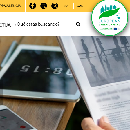
PPVALÈNCIA
VAL
CAS
CTUALIDAD