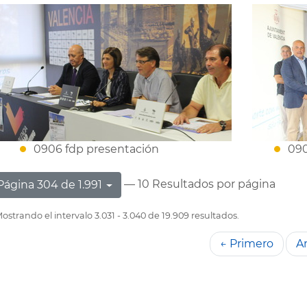
0906 fdp presentación
090
— 10 Resultados por página
Página 304 de 1.991
ostrando el intervalo 3.031 - 3.040 de 19.909 resultados.
← Primero
An