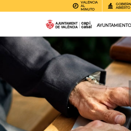
VALENCIA
GOBIER
AL
ABIERTO
MINUTO
AYUNTAMIENT