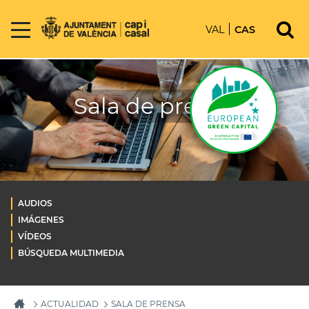
VAL
CAS
Sala de prensa
AUDIOS
IMÁGENES
VÍDEOS
BÚSQUEDA MULTIMEDIA
ACTUALIDAD
SALA DE PRENSA