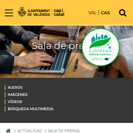
VAL
CAS
Sala de prensa
AUDIOS
IMÁGENES
VÍDEOS
BÚSQUEDA MULTIMEDIA
ACTUALIDAD
SALA DE PRENSA