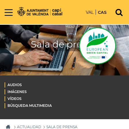
VAL
CAS
Sala de prensa
AUDIOS
IMÁGENES
VÍDEOS
BÚSQUEDA MULTIMEDIA
ACTUALIDAD
SALA DE PRENSA