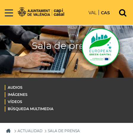
VAL
CAS
Sala de prensa
AUDIOS
IMÁGENES
VÍDEOS
BÚSQUEDA MULTIMEDIA
ACTUALIDAD
SALA DE PRENSA