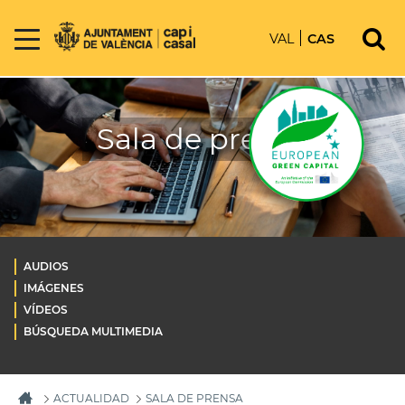
VAL
CAS
Sala de prensa
AUDIOS
IMÁGENES
VÍDEOS
BÚSQUEDA MULTIMEDIA
ACTUALIDAD
SALA DE PRENSA