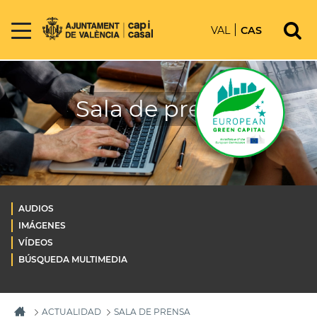
VAL
CAS
Sala de prensa
AUDIOS
IMÁGENES
VÍDEOS
BÚSQUEDA MULTIMEDIA
ACTUALIDAD
SALA DE PRENSA