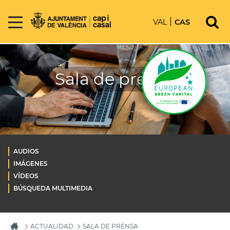
VAL
CAS
Sala de prensa
AUDIOS
IMÁGENES
VÍDEOS
BÚSQUEDA MULTIMEDIA
ACTUALIDAD
SALA DE PRENSA