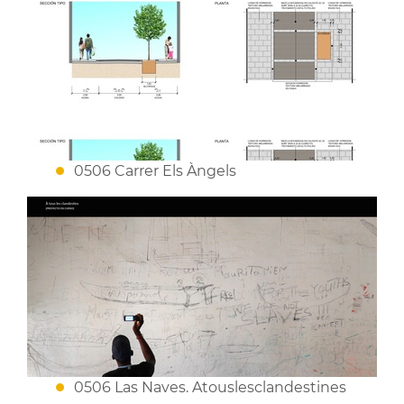
0506 Carrer Els Àngels
0506 Las Naves. Atouslesclandestines