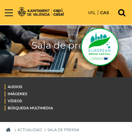
VAL
CAS
Sala de prensa
AUDIOS
IMÁGENES
VÍDEOS
BÚSQUEDA MULTIMEDIA
ACTUALIDAD
SALA DE PRENSA