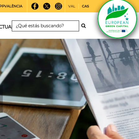
PPVALÈNCIA
VAL
CAS
CTUALIDAD