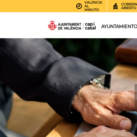
VALENCIA
GOBIER
AL
ABIERTO
MINUTO
AYUNTAMIENT