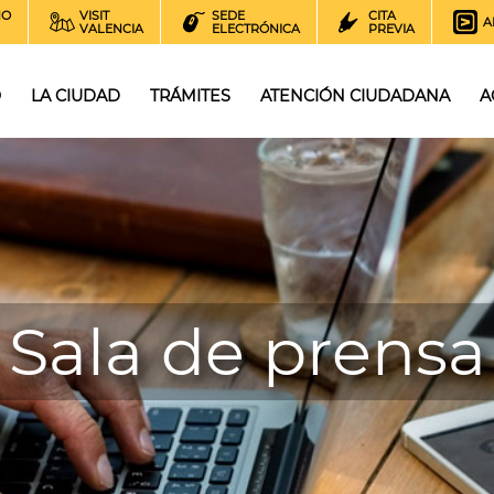
NO
VISIT
SEDE
CITA
A
VALENCIA
ELECTRÓNICA
PREVIA
O
LA CIUDAD
TRÁMITES
ATENCIÓN CIUDADANA
A
Sala de prensa