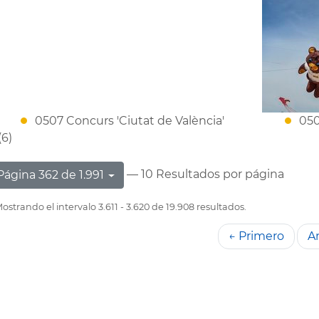
0507 Concurs 'Ciutat de València'
050
(6)
— 10 Resultados por página
Página 362 de 1.991
ostrando el intervalo 3.611 - 3.620 de 19.908 resultados.
← Primero
An