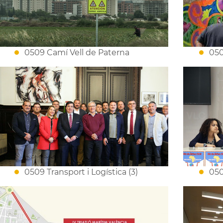
0509 Camí Vell de Paterna
050
0509 Transport i Logística (3)
050