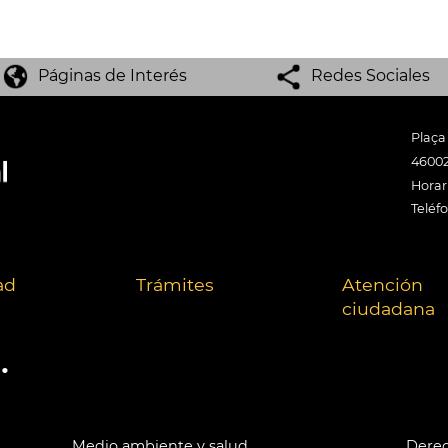
Páginas de Interés
Redes Sociales
Plaça
46002
Horari
Teléf
ad
Trámites
Atención
ciudadana
.
Medio ambiente y salud
Derec