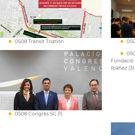
0508 Trànsit Triatlón
05
050
Fundació 
Ibáñez (3)
0508 Congrés 5G (1)