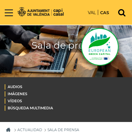
VAL
CAS
Sala de prensa
AUDIOS
IMÁGENES
VÍDEOS
BÚSQUEDA MULTIMEDIA
ACTUALIDAD
SALA DE PRENSA