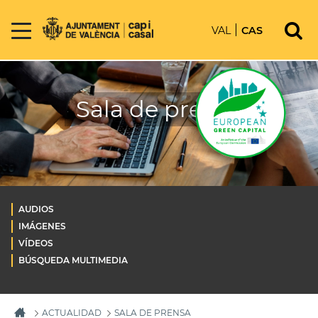
VAL
CAS
Sala de prensa
AUDIOS
IMÁGENES
VÍDEOS
BÚSQUEDA MULTIMEDIA
ACTUALIDAD
SALA DE PRENSA